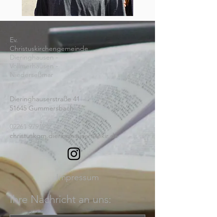
Ev.
Christuskirchengemeinde
Dieringhausen -
Vollmerhausen -
Niederseßmar
Dieringhauserstraße 41
51645 Gummersbach
02261 979194
christuskgm.dieringhausen@ekir.de
Impressum
Ihre Nachricht an uns: