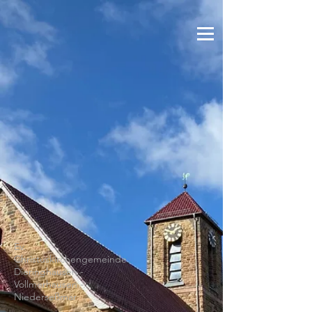
Ev.
Christuskirchengemeinde
Dieringhausen -
Vollmerhausen -
Niederseßmar