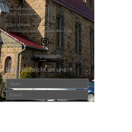
Dieringhauserstraße 41
51645 Gummersbach
02261 979194
christuskgm.dieringhausen@ekir.de
Impressum
Ihre Nachricht an uns: