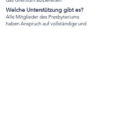
das Gremium aufbereiten.
Welche Unterstützung gibt es?
Alle Mitglieder des Presbyteriums
haben Anspruch auf vollständige und
umfassende Informationen, die sie für
die Ausübung ihres Dienstes
brauchen. Hierfür steht ihnen z. B. die
Nutzung des Intranets der
Landeskirche zur Verfügung. Neben
der Einrichtung eines persönlichen E-
Mail-Postfachs sind dort viele weitere
hilfreiche Informationen zu finden. Die
Presbyterinnen und Presbyter
arbeiten ehrenamtlich. Sie haben
Anspruch auf Auslagenerstattung wie
Fahrtkosten, Kinder
betreuungskosten, Porto und
Telefonkosten. Außerdem werden als
Unterstützung für die neuen