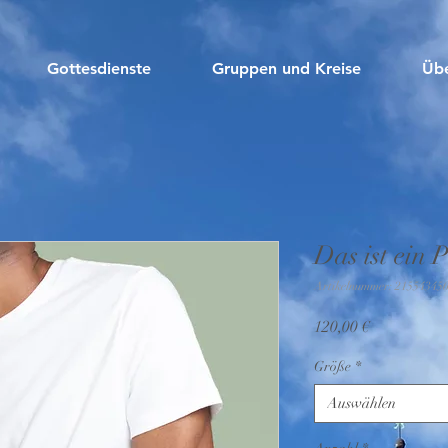
Gottesdienste
Gruppen und Kreise
Übe
Das ist ein 
Artikelnummer: 21554345
Preis
120,00 €
Größe
*
Auswählen