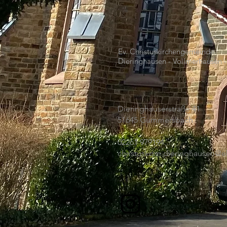
Ev. Christuskirchengemeinde
Dieringhausen - Vollmerhausen
Dieringhauserstraße 41
51645 Gummersbach
02261 979194
christuskgm.dieringhausen@ek