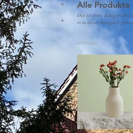
Alle Produkte
Farbe
Das ist deine Kategoriebesc
Größe
es in dieser Kategorie geht
250 ml
500 ml
12 Produkte
80 ml
Einheitsgröße
L
M
S