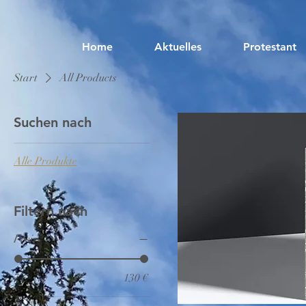
Home
Aktuelles
Protestant
Start
All Products
Suchen nach
Alle Produkte
Filtern nach
Preis
7 €
130 €